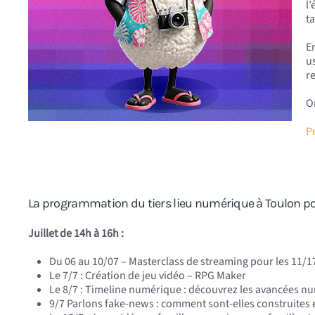
l
t
E
u
r
O
P
La programmation du tiers lieu numérique à Toulon po
Juillet de 14h à 16h :
Du 06 au 10/07 – Masterclass de streaming pour les 11/1
Le 7/7 : Création de jeu vidéo – RPG Maker
Le 8/7 : Timeline numérique : découvrez les avancées num
9/7 Parlons fake-news : comment sont-elles construites 