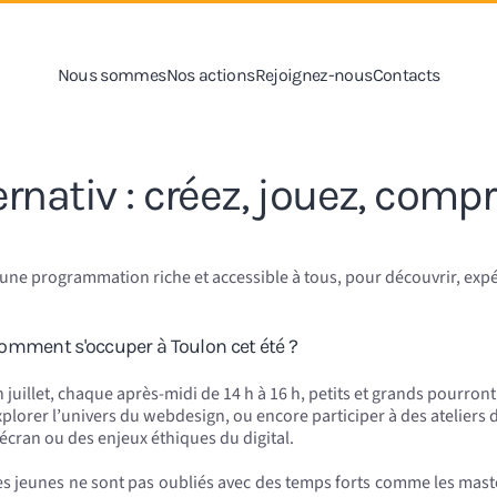
Nous sommes
Nos actions
Rejoignez-nous
Contacts
ernativ : créez, jouez, comp
se une programmation riche et accessible à tous, pour découvrir, e
omment s'occuper à Toulon cet été ?
 juillet, chaque après-midi de 14 h à 16 h, petits et grands pourront
xplorer l’univers du webdesign, ou encore participer à des atelier
’écran ou des enjeux éthiques du digital.
es jeunes ne sont pas oubliés avec des temps forts comme les master