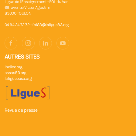
Ligue de l'Enseignement - FOL du Var
68, avenue Victor Agostini
83000 TOULON
04 94 24 72 72 -
fol83@laligue83.org
AUTRES SITES
lhelice.org
assos83.org
laliguepaca.org
Revue de presse