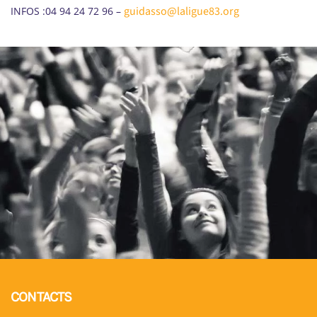
guidasso@laligue83.org
INFOS :04 94 24 72 96 –
CONTACTS