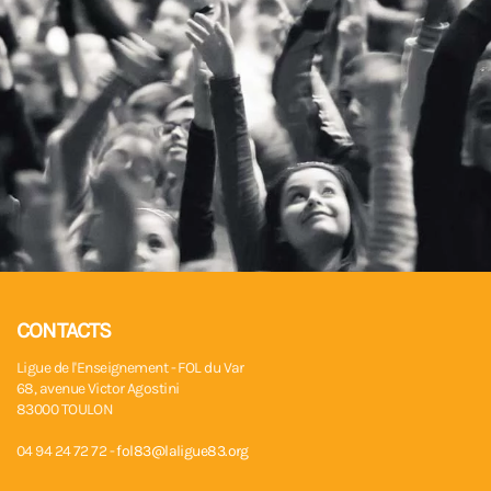
CONTACTS
Ligue de l'Enseignement - FOL du Var
68, avenue Victor Agostini
83000 TOULON
04 94 24 72 72 -
fol83@laligue83.org