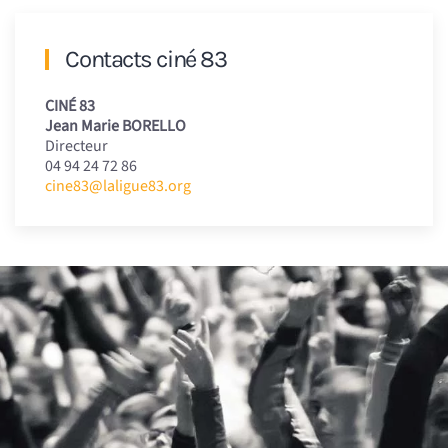
Contacts ciné 83
CINÉ 83
Jean Marie BORELLO
Directeur
04 94 24 72 86
cine83@laligue83.org