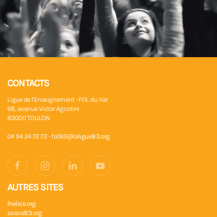
CONTACTS
Ligue de l'Enseignement - FOL du Var
68, avenue Victor Agostini
83000 TOULON
04 94 24 72 72 -
fol83@laligue83.org
AUTRES SITES
lhelice.org
assos83.org